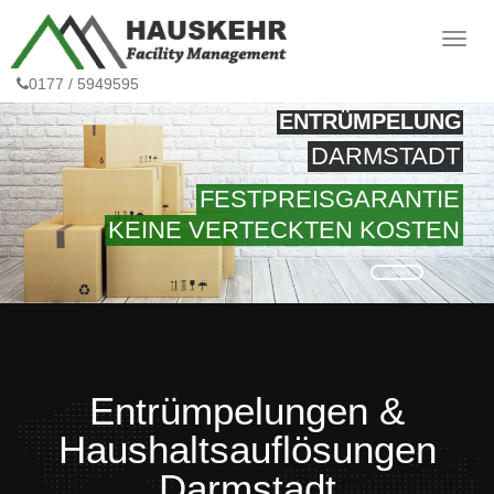
0177 / 5949595
ENTRÜMPELUNG
DARMSTADT
FESTPREISGARANTIE
KEINE VERTECKTEN KOSTEN
KONTAKT
Entrümpelungen &
Haushaltsauflösungen
Darmstadt